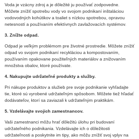
Voda je vzácny zdroj a je dôležité ju používať zodpovedne.
Môžete znížiť spotrebu vody vo svojom podnikaní inštaláciou
vodovodných kohútikov a toaliet s nízkou spotrebou, opravou
netesností a používaním efektívnych zavlažovacích systémov.
3. Znížte odpad.
Odpad je veľkým problémom pre životné prostredie. Môžete znížiť
odpad vo svojom podnikaní recykláciou a kompostovaním,
používaním opakovane použiteľných materiálov a znižovaním
množstva obalov, ktoré používate.
4. Nakupujte udržateľné produkty a služby.
Pri nákupe produktov a služieb pre svoje podnikanie vyhľadajte
tie, ktoré sú vyrobené udržateľným spôsobom. Môžete tiež hľadať
dodávateľov, ktorí sa zaviazali k udržateľným praktikám.
5. Vzdelávajte svojich zamestnancov.
Vaši zamestnanci môžu hrať dôležitú úlohu pri budovaní
udržateľného podnikania. Vzdelávajte ich o dôležitosti
udržateľnosti a poskytnite im tipy, ako môžu znížiť svoj vplyv na