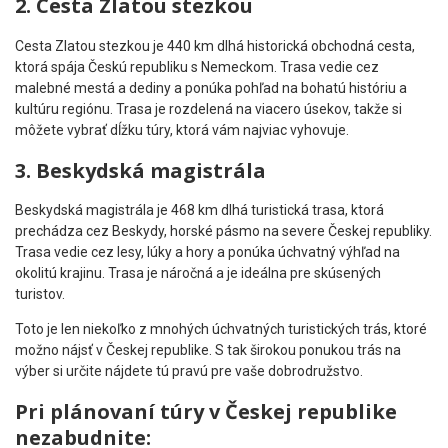
2. Cesta Zlatou stezkou
Cesta Zlatou stezkou je 440 km dlhá historická obchodná cesta,
ktorá spája Českú republiku s Nemeckom. Trasa vedie cez
malebné mestá a dediny a ponúka pohľad na bohatú históriu a
kultúru regiónu. Trasa je rozdelená na viacero úsekov, takže si
môžete vybrať dĺžku túry, ktorá vám najviac vyhovuje.
3. Beskydská magistrála
Beskydská magistrála je 468 km dlhá turistická trasa, ktorá
prechádza cez Beskydy, horské pásmo na severe Českej republiky.
Trasa vedie cez lesy, lúky a hory a ponúka úchvatný výhľad na
okolitú krajinu. Trasa je náročná a je ideálna pre skúsených
turistov.
Toto je len niekoľko z mnohých úchvatných turistických trás, ktoré
možno nájsť v Českej republike. S tak širokou ponukou trás na
výber si určite nájdete tú pravú pre vaše dobrodružstvo.
Pri plánovaní túry v Českej republike
nezabudnite: