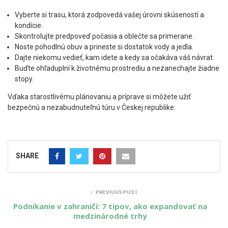
Vyberte si trasu, ktorá zodpovedá vašej úrovni skúseností a
kondície.
Skontrolujte predpoveď počasia a oblečte sa primerane.
Noste pohodlnú obuv a prineste si dostatok vody a jedla.
Dajte niekomu vedieť, kam idete a kedy sa očakáva váš návrat.
Buďte ohľaduplní k životnému prostrediu a nezanechajte žiadne
stopy.
Vďaka starostlivému plánovaniu a príprave si môžete užiť
bezpečnú a nezabudnuteľnú túru v Českej republike.
SHARE
PREVIOUS POST
Podnikanie v zahraničí: 7 tipov, ako expandovať na
medzinárodné trhy