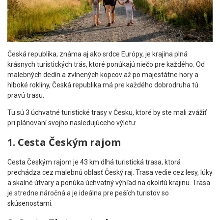
Česká republika, známa aj ako srdce Európy, je krajina plná
krásnych turistických trás, ktoré ponúkajú niečo pre každého. Od
malebných dedín a zvlnených kopcov až po majestátne hory a
hlboké rokliny, Česká republika má pre každého dobrodruha tú
pravú trasu.
Tu sú 3 úchvatné turistické trasy v Česku, ktoré by ste mali zvážiť
pri plánovaní svojho nasledujúceho výletu:
1. Cesta Českým rajom
Cesta Českým rajom je 43 km dlhá turistická trasa, ktorá
prechádza cez malebnú oblasť Český raj. Trasa vedie cez lesy, lúky
a skalné útvary a ponúka úchvatný výhľad na okolitú krajinu. Trasa
je stredne náročná a je ideálna pre peších turistov so
skúsenosťami.