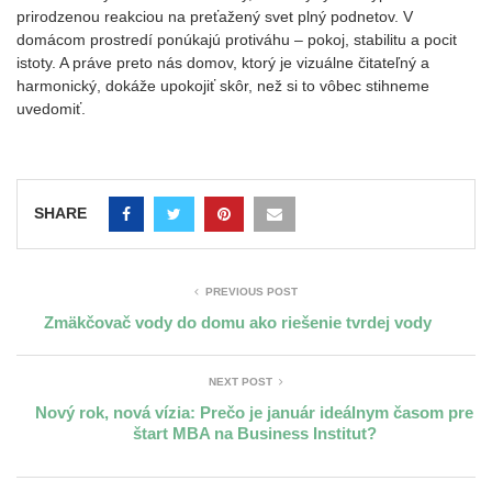
prirodzenou reakciou na preťažený svet plný podnetov. V
domácom prostredí ponúkajú protiváhu – pokoj, stabilitu a pocit
istoty. A práve preto nás domov, ktorý je vizuálne čitateľný a
harmonický, dokáže upokojiť skôr, než si to vôbec stihneme
uvedomiť.
SHARE
PREVIOUS POST
Zmäkčovač vody do domu ako riešenie tvrdej vody
NEXT POST
Nový rok, nová vízia: Prečo je január ideálnym časom pre
štart MBA na Business Institut?