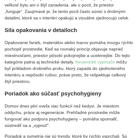
veľkosť bytu ani o štýl zariadenia, ale o pocit, že priestor
„funguje“. Zaujímavé je, že tento pocit často súvisí s drobnými
detailmi, ktoré sa v interiéri opakujú a vizuálne zjednocujú celok.
Sila opakovania v detailoch
Opakovanie farieb, materiálov alebo tvarov pomáha mozgu rýchlo
pochopiť prostredie. Keď sa rovnaký princíp objavuje naprieč
miestnosťami, priestor pôsobí pokojnejšie a ucelenejšie. Do tejto
kategórie patria aj technické detaily.
Keramické vypínače
môžu
byť príkladom drobného prvku, ktorý zapadá do zjednoteného
interiéru a nepôsobí rušivo, práve preto, že rešpektuje celkový
štýl priestoru.
Poriadok ako súčasť psychohygieny
Domov dnes plní oveľa viac funkcií než kedysi. Je miestom
oddychu, práce aj regenerácie. Prehľadné prostredie môže
fungovať ako podpora psychohygieny – pomáha spomaliť,
sústrediť sa a „vypnúť“.
Poriadok a symetria nie sú trendy, ktoré by rýchlo vyprchali. Sú