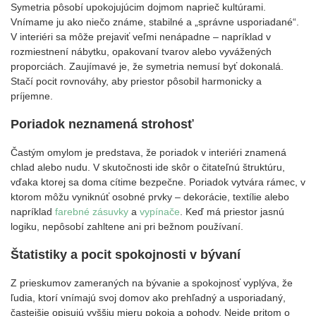
Symetria pôsobí upokojujúcim dojmom naprieč kultúrami.
Vnímame ju ako niečo známe, stabilné a „správne usporiadané“.
V interiéri sa môže prejaviť veľmi nenápadne – napríklad v
rozmiestnení nábytku, opakovaní tvarov alebo vyvážených
proporciách. Zaujímavé je, že symetria nemusí byť dokonalá.
Stačí pocit rovnováhy, aby priestor pôsobil harmonicky a
príjemne.
Poriadok neznamená strohosť
Častým omylom je predstava, že poriadok v interiéri znamená
chlad alebo nudu. V skutočnosti ide skôr o čitateľnú štruktúru,
vďaka ktorej sa doma cítime bezpečne. Poriadok vytvára rámec, v
ktorom môžu vyniknúť osobné prvky – dekorácie, textílie alebo
napríklad
farebné zásuvky
a
vypínače
. Keď má priestor jasnú
logiku, nepôsobí zahltene ani pri bežnom používaní.
Štatistiky a pocit spokojnosti v bývaní
Z prieskumov zameraných na bývanie a spokojnosť vyplýva, že
ľudia, ktorí vnímajú svoj domov ako prehľadný a usporiadaný,
častejšie opisujú vyššiu mieru pokoja a pohody. Nejde pritom o