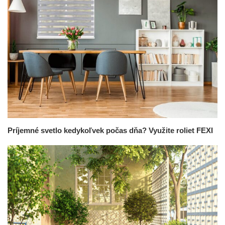
Príjemné svetlo kedykoľvek počas dňa? Využite roliet FEXI