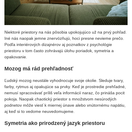
Niektoré priestory na nás pôsobia upokojujúco už na prvý pohľad.
Iné nás naopak jemne znervózňujú, hoci presne nevieme prečo.
Podľa interiérových dizajnérov aj poznatkov z psychológie
priestoru v tom často zohrávajú úlohu poriadok, symetria a
opakovanie.
Mozog má rád prehľadnosť
Ľudský mozog neustále vyhodnocuje svoje okolie. Sleduje tvary,
farby, rytmus aj opakujúce sa prvky. Keď je prostredie prehľadné,
nemusí spracovávať príliš veľa informácií naraz, čo prináša pocit
pokoja. Naopak chaotický priestor s množstvom nesúrodých
podnetov môže viesť k miernej únave alebo vnútornému napätiu,
aj keď si to vedome neuvedomujeme.
Symetria ako prirodzený jazyk priestoru