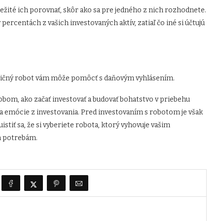
ôležité ich porovnať, skôr ako sa pre jedného z nich rozhodnete.
percentách z vašich investovaných aktív, zatiaľ čo iné si účtujú
vestičný robot vám môže pomôcť s daňovým vyhlásením.
om, ako začať investovať a budovať bohatstvo v priebehu
 a emócie z investovania. Pred investovaním s robotom je však
istiť sa, že si vyberiete robota, ktorý vyhovuje vašim
ym potrebám.