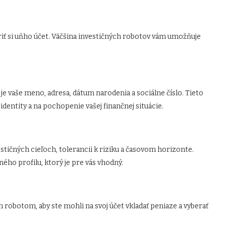
riť si uňho účet. Väčšina investičných robotov vám umožňuje
je vaše meno, adresa, dátum narodenia a sociálne číslo. Tieto
identity a na pochopenie vašej finančnej situácie.
stičných cieľoch, tolerancii k riziku a časovom horizonte.
ého profilu, ktorý je pre vás vhodný.
 robotom, aby ste mohli na svoj účet vkladať peniaze a vyberať