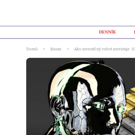
DENNÍK
Domů
Bisnis
Ako investičný robot investuje: 