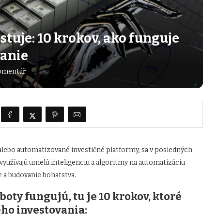
stuje: 10 krokov, ako funguje
vanie
omentář
 alebo automatizované investičné platformy, sa v posledných
využívajú umelú inteligenciu a algoritmy na automatizáciu
e a budovanie bohatstva.
boty fungujú, tu je 10 krokov, ktoré
ho investovania: