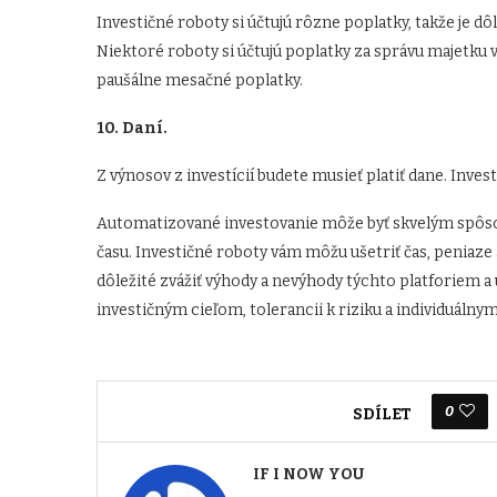
Investičné roboty si účtujú rôzne poplatky, takže je d
Niektoré roboty si účtujú poplatky za správu majetku v 
paušálne mesačné poplatky.
10. Daní.
Z výnosov z investícií budete musieť platiť dane. In
Automatizované investovanie môže byť skvelým spôsob
času. Investičné roboty vám môžu ušetriť čas, peniaze
dôležité zvážiť výhody a nevýhody týchto platforiem a u
investičným cieľom, tolerancii k riziku a individuáln
0
SDÍLET
IF I NOW YOU