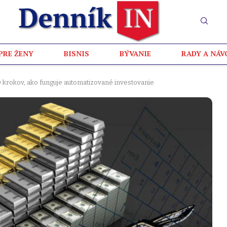
PRE ŽENY
BISNIS
BÝVANIE
RADY A NÁV
10 krokov, ako funguje automatizované investovanie