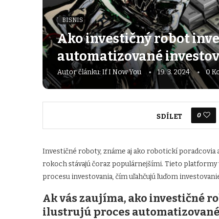
BISNIS
Ako investičný robot inve
automatizované investo
Autor článku:
If I Now You
19. 3. 2024
0 K
0
SDÍLET
Investičné roboty, známe aj ako robotickí poradcovia
rokoch stávajú čoraz populárnejšími. Tieto platformy 
procesu investovania, čím uľahčujú ľuďom investovani
Ak vás zaujíma, ako investičné ro
ilustrujú proces automatizované