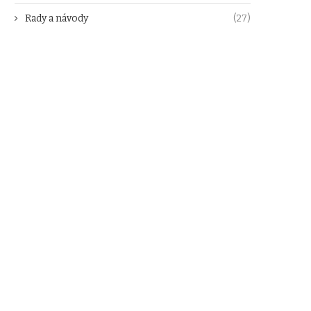
Rady a návody
(27)