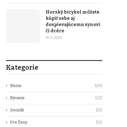
Horský bicykel môžete
kúpiť sebe aj
dospievajúcemu synovi
či dcére
19. 6. 2025
Kategorie
Bisnis
(20)
Bývanie
(22)
Denník
(21)
Pre Ženy
(21)