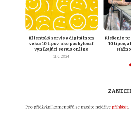
Klientský servis v digitálnom
Riešenie pr
veku: 10 tipov, ako poskytovať
10 tipov, 
vynikajúci servis online
sťažno
11. 6. 2024
ZANECH
Pro přidávání komentářů se musíte nejdříve
přihlásit
.