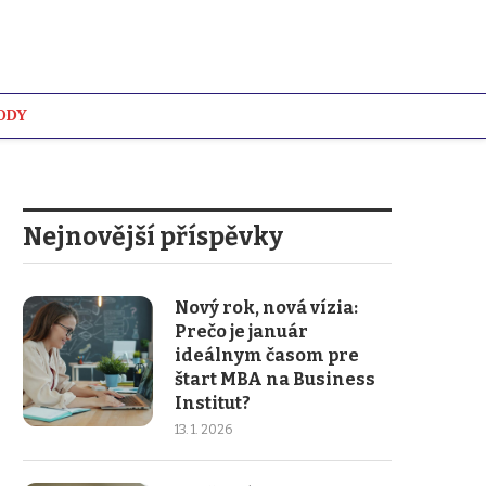
ODY
WIKI
Nejnovější příspěvky
Nový rok, nová vízia:
Prečo je január
ideálnym časom pre
štart MBA na Business
Institut?
13. 1. 2026