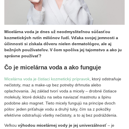
Micelárna voda je dnes už neodmysliteľnou súčasťou
kozmetických rutín miliónov ľudí. Vďaka svojej jemnosti a
účinnosti si získala dôveru nielen dermatológov, ale aj
bežných používateľov. V čom spočíva jej tajomstvo a ako ju
správne používať?
Čo je micelárna voda a ako funguje
Micelárna voda je čistiaci kozmetický prípravok
, ktorý odstraňuje
nečistoty, maz a make-up bez potreby drhnutia alebo
oplachovania. Jej základ tvorí voda a micely – drobné čistiace
molekuly, ktoré dokážu na seba naviazať mastnotu a špinu
podobne ako magnet. Tieto micely fungujú na princípe dvoch
pólov: jeden priťahuje vodu a druhý tuky, čím sa z pokožky
efektívne odstraňujú všetky nečistoty, a to aj bez podráždenia.
Veľkou
výhodou micelárnej vody je jej univerzálnosť
– je