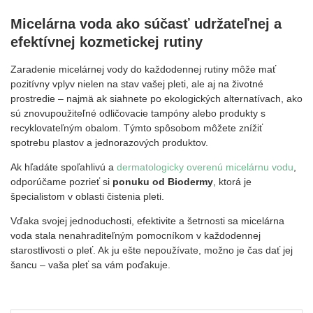
Micelárna voda ako súčasť udržateľnej a
efektívnej kozmetickej rutiny
Zaradenie micelárnej vody do každodennej rutiny môže mať
pozitívny vplyv nielen na stav vašej pleti, ale aj na životné
prostredie – najmä ak siahnete po ekologických alternatívach, ako
sú znovupoužiteľné odličovacie tampóny alebo produkty s
recyklovateľným obalom. Týmto spôsobom môžete znížiť
spotrebu plastov a jednorazových produktov.
Ak hľadáte spoľahlivú a
dermatologicky overenú micelárnu vodu
,
odporúčame pozrieť si
ponuku od Biodermy
, ktorá je
špecialistom v oblasti čistenia pleti.
Vďaka svojej jednoduchosti, efektivite a šetrnosti sa micelárna
voda stala nenahraditeľným pomocníkom v každodennej
starostlivosti o pleť. Ak ju ešte nepoužívate, možno je čas dať jej
šancu – vaša pleť sa vám poďakuje.