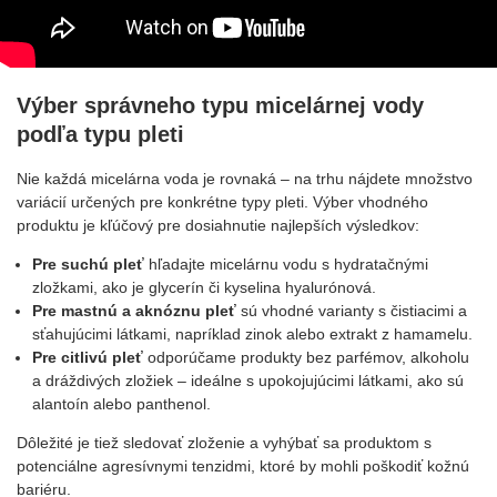
Výber správneho typu micelárnej vody
podľa typu pleti
Nie každá micelárna voda je rovnaká – na trhu nájdete množstvo
variácií určených pre konkrétne typy pleti. Výber vhodného
produktu je kľúčový pre dosiahnutie najlepších výsledkov:
Pre suchú pleť
hľadajte micelárnu vodu s hydratačnými
zložkami, ako je glycerín či kyselina hyalurónová.
Pre mastnú a aknóznu pleť
sú vhodné varianty s čistiacimi a
sťahujúcimi látkami, napríklad zinok alebo extrakt z hamamelu.
Pre citlivú pleť
odporúčame produkty bez parfémov, alkoholu
a dráždivých zložiek – ideálne s upokojujúcimi látkami, ako sú
alantoín alebo panthenol.
Dôležité je tiež sledovať zloženie a vyhýbať sa produktom s
potenciálne agresívnymi tenzidmi, ktoré by mohli poškodiť kožnú
bariéru.