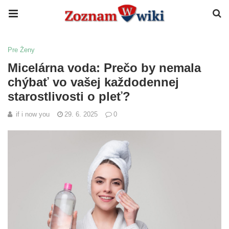
Pre Ženy
Micelárna voda: Prečo by nemala
chýbať vo vašej každodennej
starostlivosti o pleť?
if i now you
29. 6. 2025
0