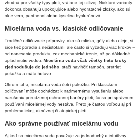
vhodná pre všetky typy pleti, vrátane tej citlivej. Niektoré varianty
dokonca obsahujú upokojujúce alebo hydratačné zložky, ako sú
aloe vera, panthenol alebo kyselina hyalurónová.
Micelárna voda vs. klasické odličovanie
Tradičné odličovacie prípravky, ako sú mlieka, gély alebo oleje, si
síce tiež poradia s nečistotami, ale často si vyžadujú viac krokov –
od nanesenia produktu, cez mechanické trenie, až po dôkladné
opláchnutie vodou.
Micelárna voda však všetky tieto kroky
zjednodušuje do jedného
: stačí navlhčiť tampón, pretrieť
pokožku a máte hotovo.
Okrem toho, micelárna voda šetrí pokožku. Pri klasickom
odličovaní môže dochádzať k nadmernému vysušeniu alebo
narušeniu prirodzenej ochrannej bariéry pleti, čo sa pri správnom
používaní micelárnej vody nestáva. Preto je častou voľbou aj pri
problematickej, aknóznej či atopickej pleti.
Ako správne používať micelárnu vodu
Aj keď sa micelárna voda považuje za jednoduchý a intuitívny