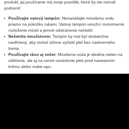
produkt, jej používanie má svoje pravidlá, ktoré by ste nemali
podceniť:
Používajte vatový tampón:
Nenanášajte micelárnu vodu
priamo na pokožku rukami. Vatový tampón umožní rovnomerné
rozloženie miciel a jemné odstránenie nečistôt.
Nešetrite množstvom:
Tampón by mal byť dostatočne
navlhčený, aby mohol účinne vyčistiť pleť bez nadmerného
trenia.
Používajte ráno aj večer:
Micelárna voda je ideálna nielen na
odlíčenie, ale aj na ranné osvieženie pleti pred nanesením
krému alebo make-upu.