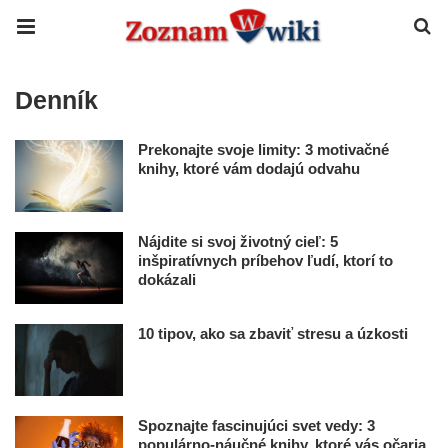
Denník
Prekonajte svoje limity: 3 motivačné
knihy, ktoré vám dodajú odvahu
Nájdite si svoj životný cieľ: 5
inšpiratívnych príbehov ľudí, ktorí to
dokázali
10 tipov, ako sa zbaviť stresu a úzkosti
Spoznajte fascinujúci svet vedy: 3
populárno-náučné knihy, ktoré vás očaria