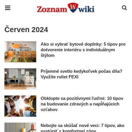
Červen 2024
Ako si vybrať bytové doplnky: 5 tipov pre
dotvorenie interiéru s individuálnym
štýlom
Príjemné svetlo kedykoľvek počas dňa?
Využite roliet FEXI
Obklopte sa pozitívnymi ľuďmi: 10 tipov
na budovanie zdravých a napĺňajúcich
vzťahov
Nebojte sa skúšať nové veci: 7 tipov, ako
vystúpiť z komfortnej zóny