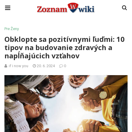
Pre Ženy
Obklopte sa pozitívnymi ľuďmi: 10
tipov na budovanie zdravých a
napĺňajúcich vzťahov
if i now you
20. 6. 2024
0