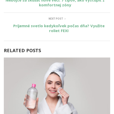
Nebojte sa skúšať nové veci: 7 tipov, ako vystúpiť z
komfortnej zóny
NEXT POST
Príjemné svetlo kedykoľvek počas dňa? Využite
roliet FEXI
RELATED POSTS