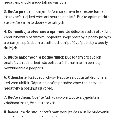
negatívni, kritickí alebo ťahajú vás dole.
3. Buďte pozitívni:
K iným ľuďom sa správajte s rešpektom a
láskavosťou, aj keď vám oni neurobia to isté. Buďte optimistickí a
sústreďte sa na to dobré v ostatných.
4. Komunikujte otvorene a úprimne:
Je dôležité vedieť efektívne
komunikovať s ostatnými. Vyjadrite svoje potreby a pocity jasným
a priamym spôsobom a buďte ochotní počúvať potreby a pocity
druhých.
5. Buďte nápomocní a podporujúci:
Buďte tam pre svojich
priateľov a rodinu, keď vás potrebujú. Ponúknite im pomoc,
povzbudenie a podporu.
6. Odpúšťajte:
Každý robí chyby. Naučte sa odpúšťať druhým, aj
keď vám ublížili. Odpustenie vám pomôže zbaviť sa hnevu a
negativity a posunúť sa vpred.
7. Buďte vďační:
Oceňte ľudí vo svojom živote a vyjadrite im
vďačnosť za to, že sú tu pre vás.
8. Investujte do svojich vzťahov:
Venujte čas a úsilie budovaniu