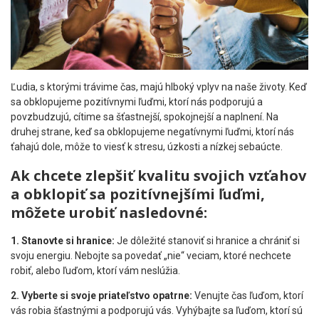
Ľudia, s ktorými trávime čas, majú hlboký vplyv na naše životy. Keď
sa obklopujeme pozitívnymi ľuďmi, ktorí nás podporujú a
povzbudzujú, cítime sa šťastnejší, spokojnejší a naplnení. Na
druhej strane, keď sa obklopujeme negatívnymi ľuďmi, ktorí nás
ťahajú dole, môže to viesť k stresu, úzkosti a nízkej sebaúcte.
Ak chcete zlepšiť kvalitu svojich vzťahov
a obklopiť sa pozitívnejšími ľuďmi,
môžete urobiť nasledovné:
1. Stanovte si hranice:
Je dôležité stanoviť si hranice a chrániť si
svoju energiu. Nebojte sa povedať „nie“ veciam, ktoré nechcete
robiť, alebo ľuďom, ktorí vám neslúžia.
2. Vyberte si svoje priateľstvo opatrne:
Venujte čas ľuďom, ktorí
vás robia šťastnými a podporujú vás. Vyhýbajte sa ľuďom, ktorí sú