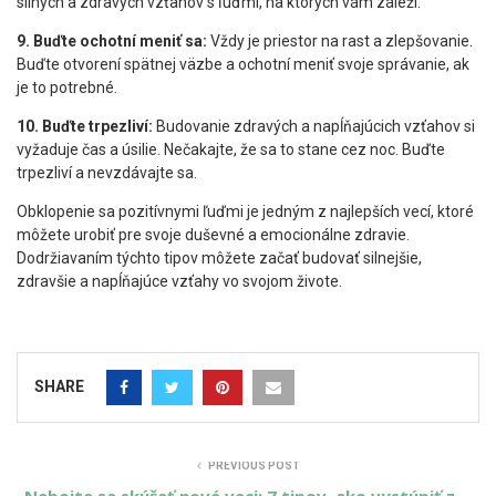
silných a zdravých vzťahov s ľuďmi, na ktorých vám záleží.
9. Buďte ochotní meniť sa:
Vždy je priestor na rast a zlepšovanie.
Buďte otvorení spätnej väzbe a ochotní meniť svoje správanie, ak
je to potrebné.
10. Buďte trpezliví:
Budovanie zdravých a napĺňajúcich vzťahov si
vyžaduje čas a úsilie. Nečakajte, že sa to stane cez noc. Buďte
trpezliví a nevzdávajte sa.
Obklopenie sa pozitívnymi ľuďmi je jedným z najlepších vecí, ktoré
môžete urobiť pre svoje duševné a emocionálne zdravie.
Dodržiavaním týchto tipov môžete začať budovať silnejšie,
zdravšie a napĺňajúce vzťahy vo svojom živote.
SHARE
PREVIOUS POST