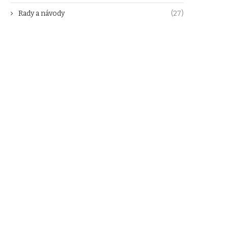
Rady a návody
(27)