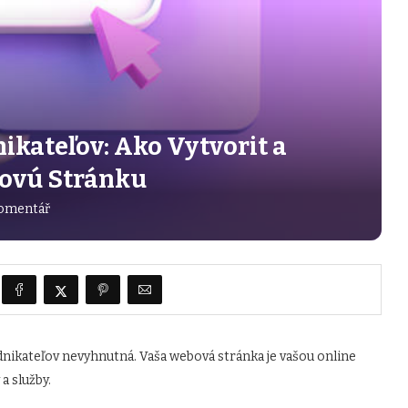
kateľov: Ako Vytvorit a
bovú Stránku
omentář
nikateľov nevyhnutná. Vaša webová stránka je vašou online
a služby.