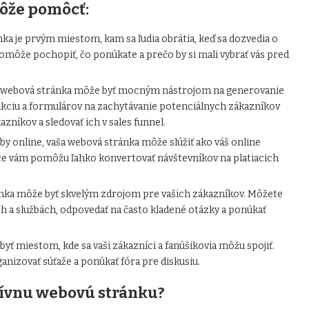
ôže pomôcť:
ka je prvým miestom, kam sa ľudia obrátia, keď sa dozvedia o
môže pochopiť, čo ponúkate a prečo by si mali vybrať vás pred
 webová stránka môže byť mocným nástrojom na generovanie
akciu a formulárov na zachytávanie potenciálnych zákazníkov
níkov a sledovať ich v sales funnel.
y online, vaša webová stránka môže slúžiť ako váš online
ce vám pomôžu ľahko konvertovať návštevníkov na platiacich
nka môže byť skvelým zdrojom pre vašich zákazníkov. Môžete
h a službách, odpovedať na často kladené otázky a ponúkať
ť miestom, kde sa vaši zákazníci a fanúšikovia môžu spojiť.
anizovať súťaže a ponúkať fóra pre diskusiu.
ktívnu webovú stránku?