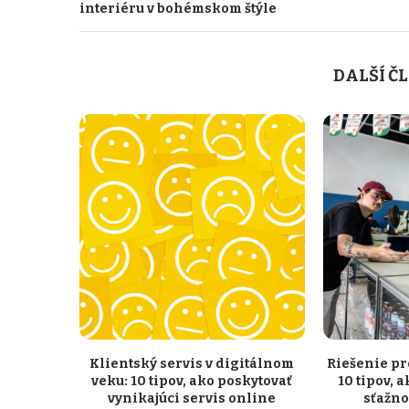
interiéru v bohémskom štýle
DALŠÍ Č
Klientský servis v digitálnom
Riešenie pr
veku: 10 tipov, ako poskytovať
10 tipov, 
vynikajúci servis online
sťažno