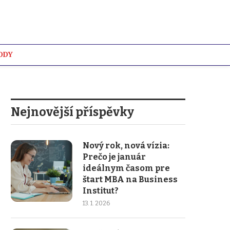
ODY
WIKI
Nejnovější příspěvky
Nový rok, nová vízia:
Prečo je január
ideálnym časom pre
štart MBA na Business
Institut?
13. 1. 2026