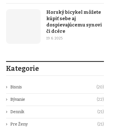
Horský bicykel môžete
kúpiť sebe aj
dospievajúcemu synovi
či dcére
19. 6. 2025
Kategorie
Bisnis
(20)
Bývanie
(22)
Denník
(21)
Pre Ženy
(21)