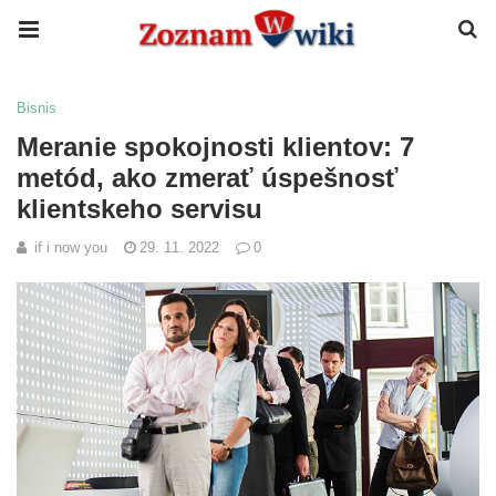
Bisnis
Meranie spokojnosti klientov: 7
metód, ako zmerať úspešnosť
klientskeho servisu
if i now you
29. 11. 2022
0