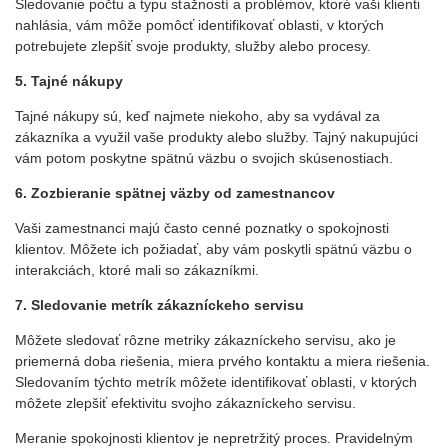
Sledovanie počtu a typu sťažností a problémov, ktoré vaši klienti
nahlásia, vám môže pomôcť identifikovať oblasti, v ktorých
potrebujete zlepšiť svoje produkty, služby alebo procesy.
5. Tajné nákupy
Tajné nákupy sú, keď najmete niekoho, aby sa vydával za
zákazníka a využil vaše produkty alebo služby. Tajný nakupujúci
vám potom poskytne spätnú väzbu o svojich skúsenostiach.
6. Zozbieranie spätnej väzby od zamestnancov
Vaši zamestnanci majú často cenné poznatky o spokojnosti
klientov. Môžete ich požiadať, aby vám poskytli spätnú väzbu o
interakciách, ktoré mali so zákazníkmi.
7. Sledovanie metrík zákazníckeho servisu
Môžete sledovať rôzne metriky zákazníckeho servisu, ako je
priemerná doba riešenia, miera prvého kontaktu a miera riešenia.
Sledovaním týchto metrík môžete identifikovať oblasti, v ktorých
môžete zlepšiť efektivitu svojho zákazníckeho servisu.
Meranie spokojnosti klientov je nepretržitý proces. Pravidelným