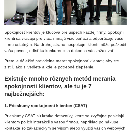
Spokojnosť klientov je kľúčová pre úspech každej firmy. Spokojní
klienti sa vracajú pre viac, míňajú viac peňazí a odporúčajú vašu
firmu ostatným. Na druhej strane nespokojní klienti môžu poškodiť
vašu povesť, odísť ku konkurencii a dokonca vás zažalovať.
Preto je dôležité pravidelne merať spokojnosť klientov, aby ste
zistili, ako si vediete a kde je potrebné zlepšenie.
Existuje mnoho rôznych metód merania
spokojnosti klientov, ale tu je 7
najbežnejších:
1. Prieskumy spokojnosti klientov (CSAT)
Prieskumy CSAT sú krátke dotazníky, ktoré sa zvyčajne posielajú
klientom po ich interakcii s vašou firmou, napríklad po nákupe,
kontakte so zákazníckym servisom alebo využití vašich webových