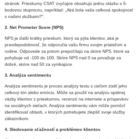
stránok. Prieskumy CSAT zvyčajne obsahujú jednu otázku s 5-
bodovou stupnicou, napríklad: „Aká bola vaša celková spokojnosť
s našimi službami?“.
2. Net Promoter Score (NPS)
NPS je ďalší krátky prieskum, ktorý sa pýta klientov, aká je
pravdepodobnosť, že odporučia vašu firmu svojim priateľom a
rodine. Odpovede sa potom prepočítajú na skóre NPS, ktoré sa
pohybuje od -100 do 100. Skóre NPS nad 0 sa považuje za
dobré, skóre nad 50 za vynikajúce.
3. Analýza sentimentu
Analýza sentimentu je proces analýzy textu s cieľom zistiť jeho
celkový tón alebo emóciu. Môže sa použiť na analýzu spätnej
väzby klientov z prieskumov, recenzií na internete a príspevkov
na sociálnych sieťach. Analýza sentimentu vám môže pomôcť
identifikovať oblasti, v ktorých potrebujete zlepšiť svoje služby
zákazníkom.
4. Sledovanie sťažností a problémov klientov