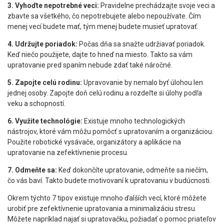
3. Vyhoďte nepotrebné veci:
Pravidelne prechádzajte svoje veci a
zbavte sa všetkého, čo nepotrebujete alebo nepoužívate. Čím
menej vecí budete mať, tým menej budete musieť upratovať.
4. Udržujte poriadok:
Počas dňa sa snažte udržiavať poriadok.
Keď niečo použijete, dajte to hneď na miesto. Takto sa vám
upratovanie pred spaním nebude zdať také náročné.
5. Zapojte celú rodinu:
Upravovanie by nemalo byť úlohou len
jednej osoby. Zapojte doň celú rodinu a rozdeľte si úlohy podľa
veku a schopností.
6. Využite technológie:
Existuje mnoho technologických
nástrojov, ktoré vám môžu pomôcť s upratovaním a organizáciou.
Použite robotické vysávače, organizátory a aplikácie na
upratovanie na zefektívnenie procesu.
7. Odmeňte sa:
Keď dokončíte upratovanie, odmeňte sa niečím,
čo vás baví. Takto budete motivovaní k upratovaniu v budúcnosti.
Okrem týchto 7 tipov existuje mnoho ďalších vecí, ktoré môžete
urobiť pre zefektívnenie upratovania a minimalizáciu stresu.
Môžete napríklad najať si upratovačku, požiadať o pomoc priateľov