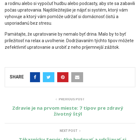
a rodinu alebo si vypočuť hudbu alebo podcasty, aby ste sa zabavili
počas upratovania. Najdôležitejšie je nájsť si systém, ktorý vám
vyhovuje a ktorý vám pomôže udržať si domácnosť čistú a
usporiadanú bez stresu.
Pamätajte, že upratovanie by nemalo byť drina. Malo by to byť
príležitosť na relax a uvoľnenie. Dodržiavaním týchto tipov môžete
zefektívniť upratovanie a urobiť z neho príjemnejší zážitok.
SHARE
PREVIOUS POST
Zdravie je na prvom mieste: 7 tipov pre zdravý
životný štýl
NEXT POST
Zákaznícky Servis: Ako budovať a udržiavať si