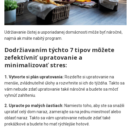
Udržiavanie čistej a usporiadanej domácnosti môže byť náročné,
najmä ak máte nabitý program.
Dodržiavaním týchto 7 tipov môžete
zefektívniť upratovanie a
minimalizovať stres:
1. Vytvorte si plán upratovania:
Rozdeľte si upratovanie na
menšie, zvládnuteľné úlohy a rozvrhnite si ich do týždňa. Takto sa
vám nebude zdať upratovanie také náročné a budete sa môcť
vyhnúť zahlteniu.
2. Upracte po malých častiach:
Namiesto toho, aby ste sa snažili
upratať celý dom naraz, zamerajte sa na jednu miestnosť alebo
oblasť naraz. Takto sa vám upratovanie nebude zdať také
prekážkové a budete ho mať rýchlejšie hotové.