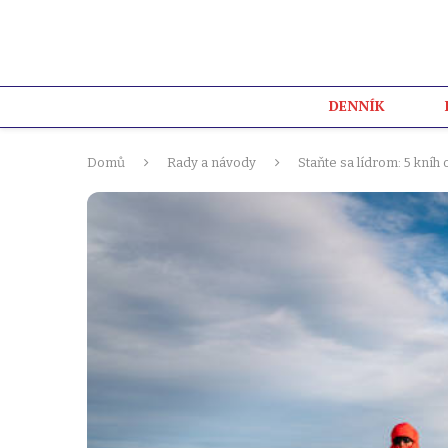
DENNÍK
Domů
Rady a návody
Staňte sa lídrom: 5 kní