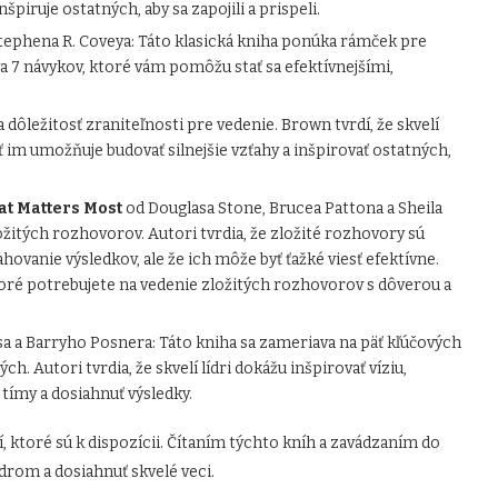
špiruje ostatných, aby sa zapojili a prispeli.
tephena R. Coveya: Táto klasická kniha ponúka rámček pre
a 7 návykov, ktoré vám pomôžu stať sa efektívnejšími,
ôležitosť zraniteľnosti pre vedenie. Brown tvrdí, že skvelí
osť im umožňuje budovať silnejšie vzťahy a inšpirovať ostatných,
at Matters Most
od Douglasa Stone, Brucea Pattona a Sheila
žitých rozhovorov. Autori tvrdia, že zložité rozhovory sú
ovanie výsledkov, ale že ich môže byť ťažké viesť efektívne.
toré potrebujete na vedenie zložitých rozhovorov s dôverou a
 a Barryho Posnera: Táto kniha sa zameriava na päť kľúčových
ch. Autori tvrdia, že skvelí lídri dokážu inšpirovať víziu,
tímy a dosiahnuť výsledky.
, ktoré sú k dispozícii. Čítaním týchto kníh a zavádzaním do
ídrom a dosiahnuť skvelé veci.