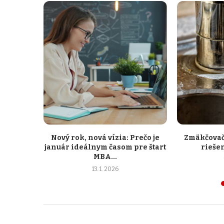
Nový rok, nová vízia: Prečo je
Zmäkčovač
január ideálnym časom pre štart
riešen
MBA...
13. 1. 2026