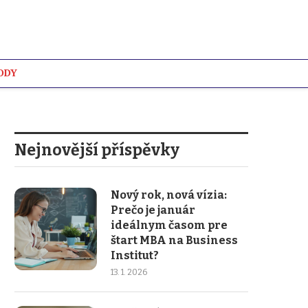
ODY
WIKI
Nejnovější příspěvky
Nový rok, nová vízia:
Prečo je január
ideálnym časom pre
štart MBA na Business
Institut?
13. 1. 2026