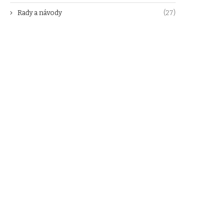
Rady a návody
(27)