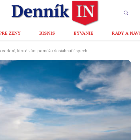
PRE ŽENY
BISNIS
BÝVANIE
RADY A NÁV
h o vedení, ktoré vám pomôžu dosiahnuť úspech