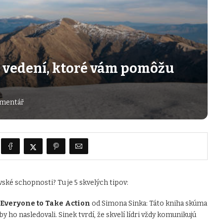
 o vedení, ktoré vám pomôžu
mentář
ské schopnosti? Tu je 5 skvelých tipov:
 Everyone to Take Action
od Simona Sinka: Táto kniha skúma
by ho nasledovali. Sinek tvrdí, že skvelí lídri vždy komunikujú