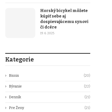
Horský bicykel môžete
kúpiť sebe aj
dospievajúcemu synovi
či dcére
19. 6. 2025
Kategorie
Bisnis
(20)
Bývanie
(22)
Denník
(21)
Pre Ženy
(21)