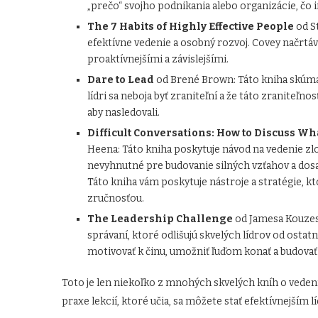
„prečo“ svojho podnikania alebo organizácie, čo in
The 7 Habits of Highly Effective People
od S
efektívne vedenie a osobný rozvoj. Covey načrtáv
proaktívnejšími a závislejšími.
Dare to Lead
od Brené Brown: Táto kniha skúma d
lídri sa neboja byť zraniteľní a že táto zraniteľn
aby nasledovali.
Difficult Conversations: How to Discuss Wh
Heena: Táto kniha poskytuje návod na vedenie zlo
nevyhnutné pre budovanie silných vzťahov a dosah
Táto kniha vám poskytuje nástroje a stratégie, k
zručnosťou.
The Leadership Challenge
od Jamesa Kouzesa
správaní, ktoré odlišujú skvelých lídrov od ostatný
motivovať k činu, umožniť ľuďom konať a budovať 
Toto je len niekoľko z mnohých skvelých kníh o vedení
praxe lekcií, ktoré učia, sa môžete stať efektívnejším l