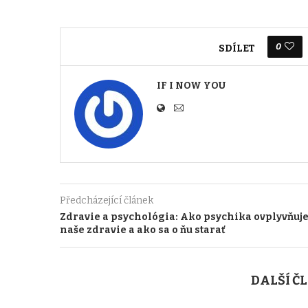
0
SDÍLET
IF I NOW YOU
Předcházející článek
Zdravie a psychológia: Ako psychika ovplyvňuj
naše zdravie a ako sa o ňu starať
DALŠÍ Č