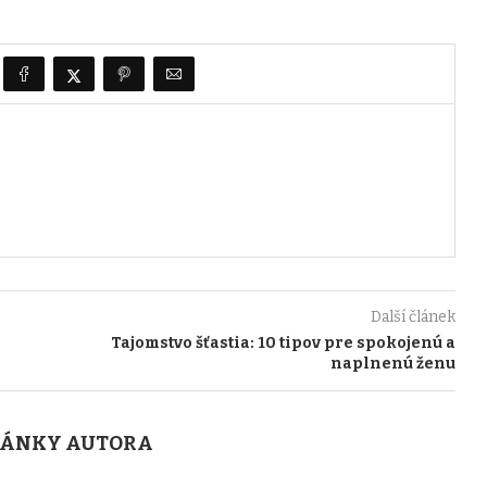
Další článek
e
Tajomstvo šťastia: 10 tipov pre spokojenú a
naplnenú ženu
LÁNKY AUTORA