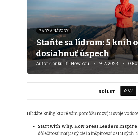
RADY A NÁVODY
Staňte sa lídrom: 5 kníh
dosiahnuť úspech
Autor článku:
If I Now You
9. 2. 2023
0 Ko
0
SDÍLET
Hľadáte knihy, ktoré vám pomôžu rozvíjať svoje vodcov
Start with Why: How Great Leaders Inspire
dôležitosť mať jasný cieľ a inšpirovať ostatných, a