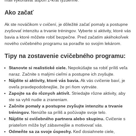
mali vykonávať aspoň 2-krát týždenne.
Ako začať
Ak ste nováčikom v cvičení, je dôležité začať pomaly a postupne
zvyšovať intenzitu a trvanie tréningov. Vyberte si aktivity, ktoré vás
bavia a ktoré môžete robiť bezpečne. Pred začatím akéhokoľvek
nového cvičebného programu sa poraďte so svojím lekárom.
Tipy na zostavenie cvičebného programu:
Stanovte si realistické ciele.
Nepokúšajte sa robiť príliš veľa
naraz. Začnite s malými cieľmi a postupne ich zvyšujte.
Nájdite si aktivity, ktoré vás bavia.
Ak vás cvičenie baví, je
oveľa pravdepodobnejšie, že pri ňom vytrváte.
Zapojte sa do rôznych aktivít.
Striedajte rôzne aktivity, aby
ste sa vyhli nudie a zraneniam.
Začnite pomaly a postupne zvyšujte intenzitu a trvanie
tréningov.
Nenúťte sa príliš a počúvajte svoje telo.
Nájdite si cvičebného partnera alebo skupinu.
Cvičenie s
priateľom môže byť zábavnejšie a motivovať vás.
Odmeňte sa za svoje úspechy.
Keď dosiahnete ciele,