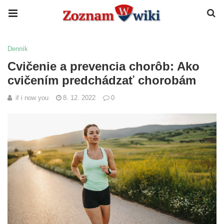
Denník
Cvičenie a prevencia chorôb: Ako
cvičením predchádzať chorobám
if i now you
8. 12. 2022
0