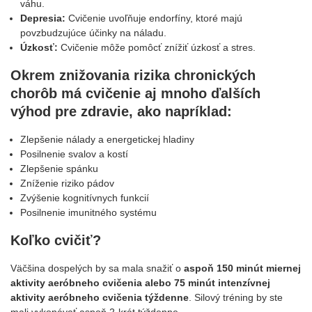
váhu.
Depresia:
Cvičenie uvoľňuje endorfíny, ktoré majú
povzbudzujúce účinky na náladu.
Úzkosť:
Cvičenie môže pomôcť znížiť úzkosť a stres.
Okrem znižovania rizika chronických
chorôb má cvičenie aj mnoho ďalších
výhod pre zdravie
, ako napríklad:
Zlepšenie nálady a energetickej hladiny
Posilnenie svalov a kostí
Zlepšenie spánku
Zníženie riziko pádov
Zvýšenie kognitívnych funkcií
Posilnenie imunitného systému
Koľko cvičiť?
Väčšina dospelých by sa mala snažiť o
aspoň 150 minút miernej
aktivity aeróbneho cvičenia alebo 75 minút intenzívnej
aktivity aeróbneho cvičenia týždenne
. Silový tréning by ste