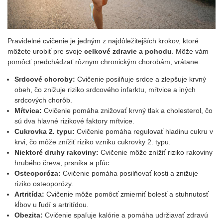
Pravidelné cvičenie je jedným z najdôležitejších krokov, ktoré
môžete urobiť pre svoje
celkové zdravie a pohodu
. Môže vám
pomôcť predchádzať rôznym chronickým chorobám, vrátane:
Srdcové choroby:
Cvičenie posilňuje srdce a zlepšuje krvný
obeh, čo znižuje riziko srdcového infarktu, mŕtvice a iných
srdcových chorôb.
Mŕtvica:
Cvičenie pomáha znižovať krvný tlak a cholesterol, čo
sú dva hlavné rizikové faktory mŕtvice.
Cukrovka 2. typu:
Cvičenie pomáha regulovať hladinu cukru v
krvi, čo môže znížiť riziko vzniku cukrovky 2. typu.
Niektoré druhy rakoviny:
Cvičenie môže znížiť riziko rakoviny
hrubého čreva, prsníka a pľúc.
Osteoporóza:
Cvičenie pomáha posilňovať kosti a znižuje
riziko osteoporózy.
Artritída:
Cvičenie môže pomôcť zmierniť bolesť a stuhnutosť
kĺbov u ľudí s artritídou.
Obezita:
Cvičenie spaľuje kalórie a pomáha udržiavať zdravú