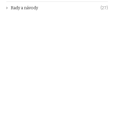
Rady a návody
(27)