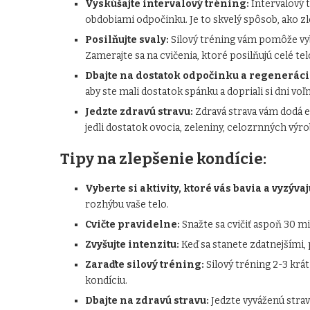
Vyskúšajte intervalový tréning:
Intervalový t
obdobiami odpočinku. Je to skvelý spôsob, ako zlep
Posilňujte svaly:
Silový tréning vám pomôže vybu
Zamerajte sa na cvičenia, ktoré posilňujú celé tel
Dbajte na dostatok odpočinku a regeneráci
aby ste mali dostatok spánku a dopriali si dni voľn
Jedzte zdravú stravu:
Zdravá strava vám dodá en
jedli dostatok ovocia, zeleniny, celozrnných výr
Tipy na zlepšenie kondície:
Vyberte si aktivity, ktoré vás bavia a vyzývaj
rozhýbu vaše telo.
Cvičte pravidelne:
Snažte sa cvičiť aspoň 30 min
Zvyšujte intenzitu:
Keď sa stanete zdatnejšími, 
Zaraďte silový tréning:
Silový tréning 2-3 krá
kondíciu.
Dbajte na zdravú stravu:
Jedzte vyváženú strav