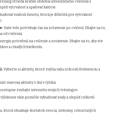
réning strieda krátke obdobia intenzívneho cvičenia s
šiť vytrvalosť a spaľovať kalórie.
dovať svalovú hmotu, ktorá je dôležitá pre vytrvalosť.
o.
e:
Vaše telo potrebuje čas na zotavenie po cvičení. Dbajte na to,
a od cvičenia.
ergiu potrebnú na cvičenie a zotavenie. Dbajte na to, aby ste
obkov a chudých bielkovín.
ú:
Vyberte si aktivity, ktoré zvýšia vašu srdcovú frekvenciu a
út miernej aktivity 5 dní v týždni.
postupne zvyšujte intenzitu svojich tréningov.
t týždenne vám pomôže vybudovať svaly a zlepšiť celkovú
u, ktorá obsahuje dostatok ovocia, zeleniny, celozrnných