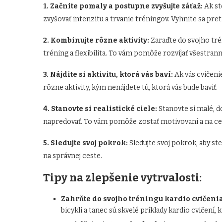
1. Začnite pomaly a postupne zvyšujte záťaž:
Ak st
zvyšovať intenzitu a trvanie tréningov. Vyhnite sa pr
2. Kombinujte rôzne aktivity:
Zaraďte do svojho tré
tréning a flexibilita. To vám pomôže rozvíjať všestrann
3. Nájdite si aktivitu, ktorá vás baví:
Ak vás cvičenie
rôzne aktivity, kým nenájdete tú, ktorá vás bude baviť.
4. Stanovte si realistické ciele:
Stanovte si malé, d
napredovať. To vám pomôže zostať motivovaní a na cest
5. Sledujte svoj pokrok:
Sledujte svoj pokrok, aby st
na správnej ceste.
Tipy na zlepšenie vytrvalosti:
Zahrňte do svojho tréningu kardio cvičenia
bicykli a tanec sú skvelé príklady kardio cvičení,