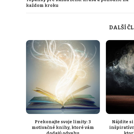
každom kroku
DALŠÍ Č
Prekonajte svoje limity: 3
Nájdite si 
motivačné knihy, ktoré vám
inšpiratív
dodajú odvahu
ktor