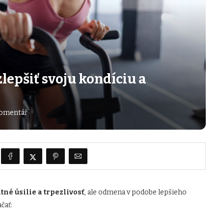
zlepšiť svoju kondíciu a
omentář
né úsilie a trpezlivosť
, ale odmena v podobe lepšieho
ačať: