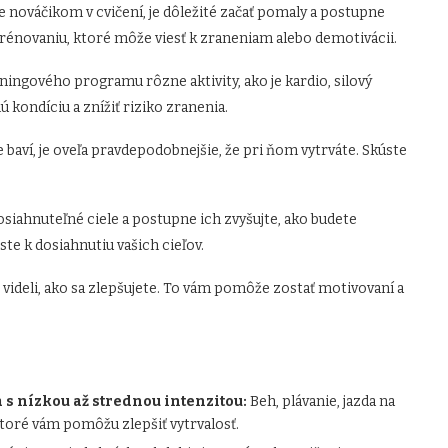
e nováčikom v cvičení, je dôležité začať pomaly a postupne
etrénovaniu, ktoré môže viesť k zraneniam alebo demotivácii.
ningového programu rôzne aktivity, ako je kardio, silový
ú kondíciu a znížiť riziko zranenia.
 baví, je oveľa pravdepodobnejšie, že pri ňom vytrváte. Skúste
osiahnuteľné ciele a postupne ich zvyšujte, ako budete
e k dosiahnutiu vašich cieľov.
e videli, ako sa zlepšujete. To vám pomôže zostať motivovaní a
 s nízkou až strednou intenzitou:
Beh, plávanie, jazda na
 ktoré vám pomôžu zlepšiť vytrvalosť.