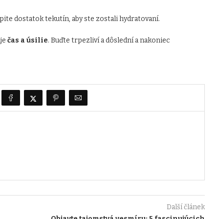
pite dostatok tekutín, aby ste zostali hydratovaní.
uje
čas a úsilie
. Buďte trpezliví a dôslední a nakoniec
Další článek
Objavte tajomstvá vesmíru: 5 fascinujúcich