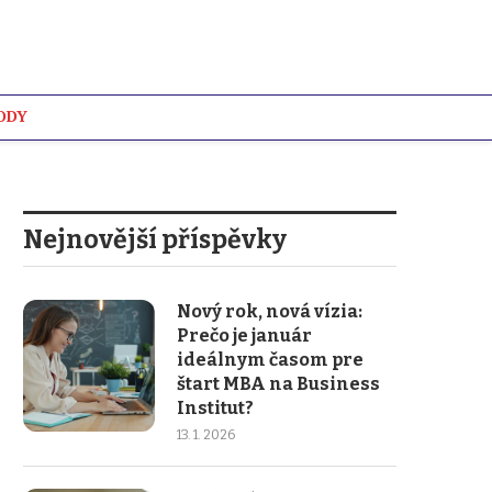
ODY
WIKI
Nejnovější příspěvky
Nový rok, nová vízia:
Prečo je január
ideálnym časom pre
štart MBA na Business
Institut?
13. 1. 2026