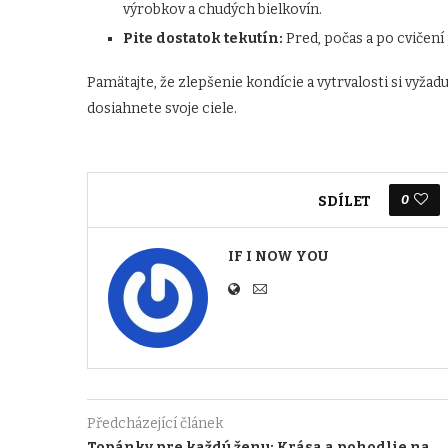
výrobkov a chudých bielkovín.
Pite dostatok tekutín:
Pred, počas a po cvičení 
Pamätajte, že zlepšenie kondície a vytrvalosti si vyžad
dosiahnete svoje ciele.
0
SDÍLET
IF I NOW YOU
Předcházející článek
Topánky pre každú ženu: Krása a pohodlie na