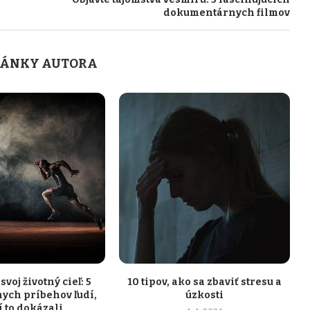
dokumentárnych filmov
LÁNKY AUTORA
svoj životný cieľ: 5
10 tipov, ako sa zbaviť stresu a
nych príbehov ľudí,
úzkosti
í to dokázali