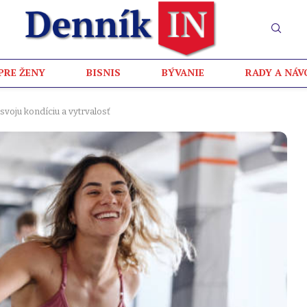
PRE ŽENY
BISNIS
BÝVANIE
RADY A NÁV
 svoju kondíciu a vytrvalosť