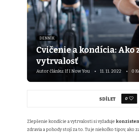
DENNÍK
Cvičenie a kondícia: Ako 
vytrvalosť
Autor článku:
If I Now You
11. 11. 2022
0 K
0
SDÍLET
Zlepšenie kondície a vytrvalosti si vyžaduje
konzistent
zdravia a pohody stojí za to. Tu je niekoľko tipov, ako z