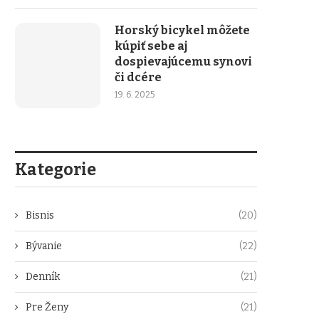
Horský bicykel môžete
kúpiť sebe aj
dospievajúcemu synovi
či dcére
19. 6. 2025
Kategorie
Bisnis
(20)
Bývanie
(22)
Denník
(21)
Pre Ženy
(21)