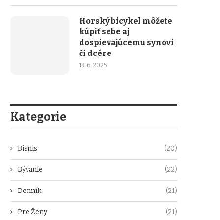
Horský bicykel môžete
kúpiť sebe aj
dospievajúcemu synovi
či dcére
19. 6. 2025
Kategorie
Bisnis
(20)
Bývanie
(22)
Denník
(21)
Pre Ženy
(21)