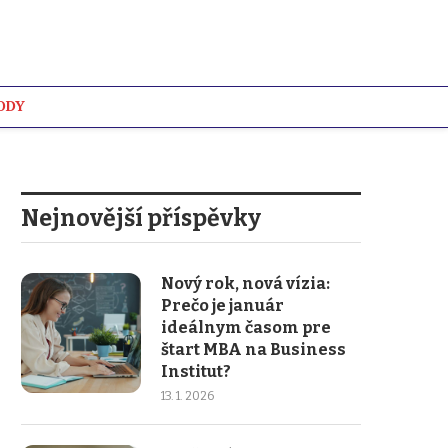
ODY
WIKI
Nejnovější příspěvky
Nový rok, nová vízia:
Prečo je január
ideálnym časom pre
štart MBA na Business
Institut?
13. 1. 2026