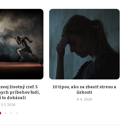
svoj životný cieľ: 5
10 tipov, ako sa zbaviť stresu a
nych príbehov ľudí,
úzkosti
í to dokázali
4. 4. 2024
3. 5. 2024