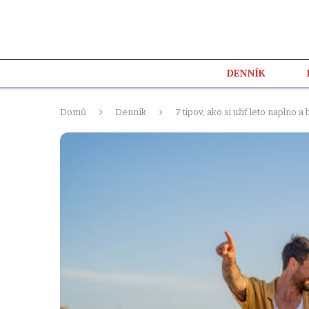
DENNÍK
Domů
Denník
7 tipov, ako si užiť leto naplno a