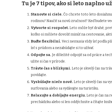
Tu je 7 tipov, ako si leto naplno už
Stanovte si ciele.
Čo chcete toto leto dosiahnuť
rodinou? Naučiť sa novú zručnosť? Keď budete vedi
Vytvorte si rozpočet.
Leto môže byť drahé, preto
koľko si môžete dovoliť minúť na cestovanie, aktiv
Buďte flexibilní.
Veci nemusia vždy ísť podľa plán
ísť s prúdom a nezabúdajte si to užívať.
Odpojte sa.
Je dôležité odpojiť sa od práce a tec
užite si čas v prírode.
Trávte čas s blízkymi.
Leto je skvelý čas na tráv
povídajte.
Vyskúšajte niečo nové.
Leto je skvelý čas na v
surfovania alebo sa vydávajte na turistiku.
Relaxujte a dobíjajte energiu.
Leto je čas na r
prechádzku alebo si len oddýchnite a čítajte knih