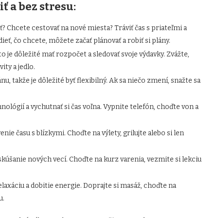
iť a bez stresu:
? Chcete cestovať na nové miesta? Tráviť čas s priateľmi a
eť, čo chcete, môžete začať plánovať a robiť si plány.
 je dôležité mať rozpočet a sledovať svoje výdavky. Zvážte,
ity a jedlo.
u, takže je dôležité byť flexibilný. Ak sa niečo zmení, snažte sa
hnológií a vychutnať si čas voľna. Vypnite telefón, choďte von a
enie času s blízkymi. Choďte na výlety, grilujte alebo si len
yskúšanie nových vecí. Choďte na kurz varenia, vezmite si lekciu
elaxáciu a dobitie energie. Doprajte si masáž, choďte na
u.