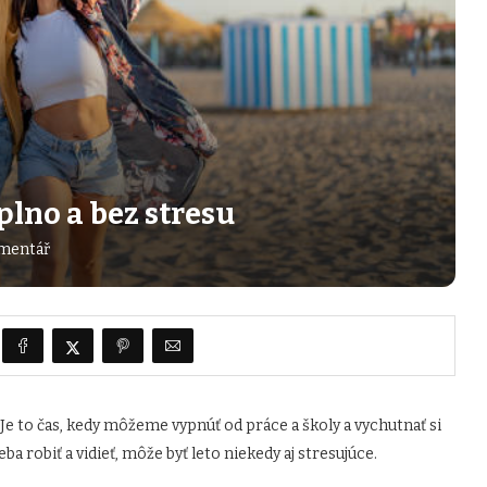
aplno a bez stresu
mentář
Je to čas, kedy môžeme vypnúť od práce a školy a vychutnať si
ba robiť a vidieť, môže byť leto niekedy aj stresujúce.