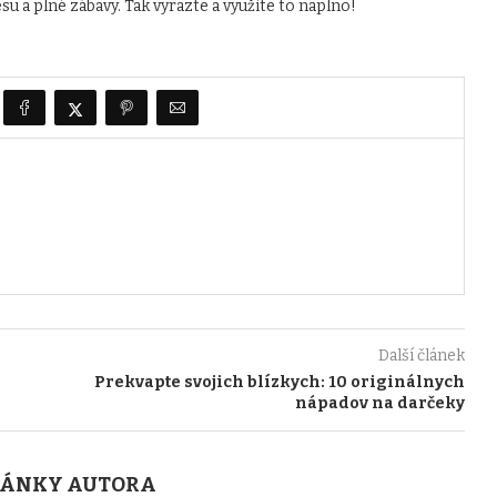
u a plné zábavy. Tak vyrazte a využite to naplno!
Další článek
Prekvapte svojich blízkych: 10 originálnych
nápadov na darčeky
LÁNKY AUTORA