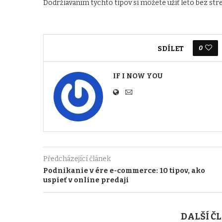
Dodržiavaním týchto tipov si môžete užiť leto bez stres
0
SDÍLET
IF I NOW YOU
Předcházející článek
Podnikanie v ére e-commerce: 10 tipov, ako
uspieť v online predaji
DALŠÍ Č