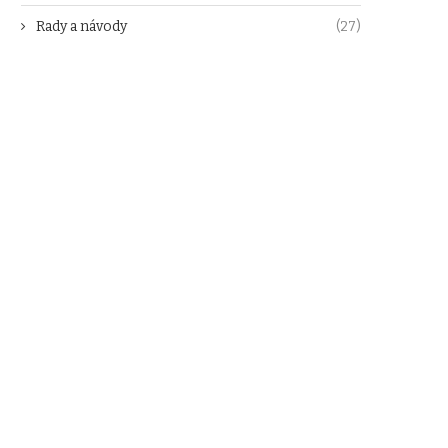
Rady a návody
(27)