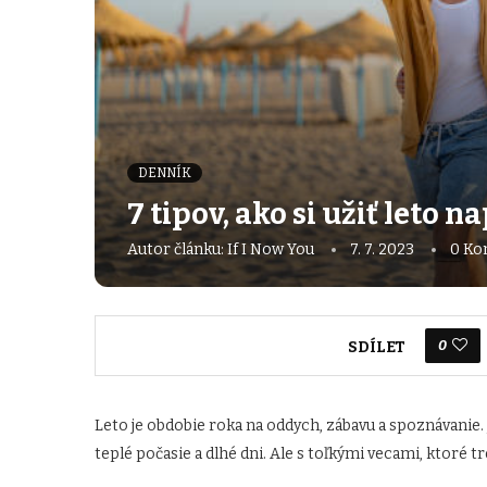
DENNÍK
7 tipov, ako si užiť leto n
Autor článku:
If I Now You
7. 7. 2023
0 Ko
0
SDÍLET
Leto je obdobie roka na oddych, zábavu a spoznávanie. 
teplé počasie a dlhé dni. Ale s toľkými vecami, ktoré tre